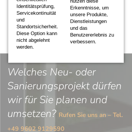
nutzen diese
Identitätsprüfung,
Erkenntnisse, um
Servicekontinuität
Zurück zur Übersicht
unsere Produkte,
und
Dienstleistungen
Standortsicherheit.
und das
Diese Option kann
Benutzererlebnis zu
nicht abgelehnt
verbessern.
werden.
Welches Neu- oder
Sanierungsprojekt dürfen
wir für Sie planen und
umsetzen?
Rufen Sie uns an – Tel.
+49 9602 9129590