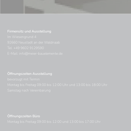
Firmensitz und Ausstellung
Im Wiesengrund 4
92660 Neustadt an der Waldnaab
Tel.
+49 9602 9129590
E-Mail:
info@meier-bauelemente.de
Öffnungszeiten Ausstellung
bevorzugt mit Termin
Montag bis Freitag 09:00 bis 12:00 Uhr und 13:00 bis 18:00 Uhr
Samstag nach Vereinbarung
Öffnungszeiten Büro
Montag bis Freitag 09:00 bis 12:00 und 13:00 bis 17:00 Uhr