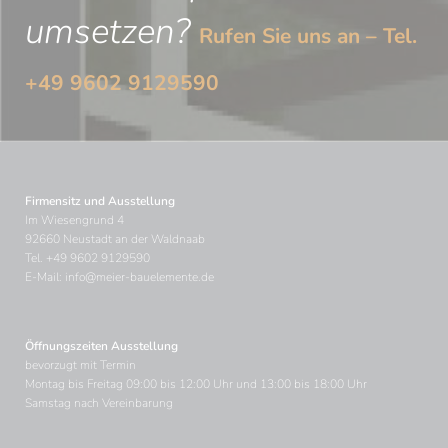
umsetzen?
Rufen Sie uns an – Tel.
+49 9602 9129590
Firmensitz und Ausstellung
Im Wiesengrund 4
92660 Neustadt an der Waldnaab
Tel.
+49 9602 9129590
E-Mail:
info@meier-bauelemente.de
Öffnungszeiten Ausstellung
bevorzugt mit Termin
Montag bis Freitag 09:00 bis 12:00 Uhr und 13:00 bis 18:00 Uhr
Samstag nach Vereinbarung