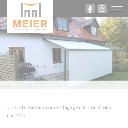
Angebote. Rabatte. Firmennews.
Am Laufenden bleiben.
Jetzt schnell handeln ........
........ und die letzten warmen Tage gemütlich im Freien
genießen.