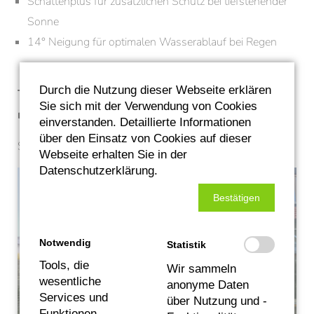
Schattenplus für zusätzlichen Schutz bei tiefstehender
Sonne
14° Neigung für optimalen Wasserablauf bei Regen
Durch die Nutzung dieser Webseite erklären
TIPP: Wer jetzt plant, startet entspannt in die
Sie sich mit der Verwendung von Cookies
neue Outdoor-Saison im Frühling 2026!
einverstanden. Detaillierte Informationen
über den Einsatz von Cookies auf dieser
Schön, für Sie zu arbeiten.
Webseite erhalten Sie in der
Datenschutzerklärung.
Bestätigen
Notwendig
Statistik
Tools, die
Wir sammeln
wesentliche
anonyme Daten
Services und
über Nutzung und -
Funktionen