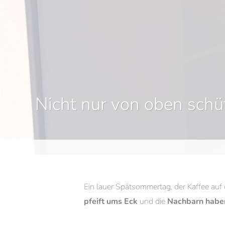
Angebote. Rabatte. Fir
Am Laufenden bleiben.
Nicht nur von oben schüt
Ein lauer Spätsommertag, der Kaffee auf
pfeift ums Eck
und die
Nachbarn haben