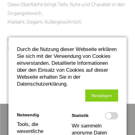
Diese Oberfläche bringt Tiefe, Ruhe und Charakter in den
Eingangsbereich.
Markant. Elegant. Außergewöhnlich.
Für Menschen, die
keine Haustür von der Stange
wollen.
Durch die Nutzung dieser Webseite erklären
Sie sich mit der Verwendung von Cookies
einverstanden. Detaillierte Informationen
Zurück zur Übersicht
über den Einsatz von Cookies auf dieser
Webseite erhalten Sie in der
Datenschutzerklärung.
Bestätigen
Notwendig
Statistik
Welches Neu- oder
Tools, die
Wir sammeln
wesentliche
anonyme Daten