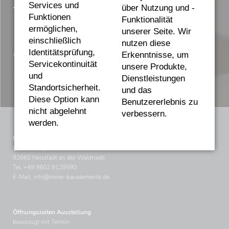
Sanierungsprojekt dürfen
Services und
über Nutzung und -
Funktionen
Funktionalität
wir für Sie planen und
ermöglichen,
unserer Seite. Wir
einschließlich
nutzen diese
umsetzen?
Rufen Sie uns an – Tel.
Identitätsprüfung,
Erkenntnisse, um
Servicekontinuität
unsere Produkte,
+49 9602 9129590
und
Dienstleistungen
Standortsicherheit.
und das
Diese Option kann
Benutzererlebnis zu
nicht abgelehnt
verbessern.
werden.
Firmensitz und Ausstellung
Im Wiesengrund 4
92660 Neustadt an der Waldnaab
Tel.
+49 9602 9129590
E-Mail:
info@meier-bauelemente.de
Öffnungszeiten Ausstellung
bevorzugt mit Termin