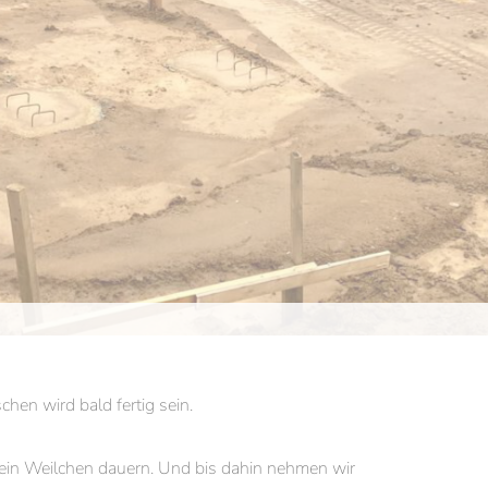
mennews.
chen wird bald fertig sein.
ch ein Weilchen dauern. Und bis dahin nehmen wir