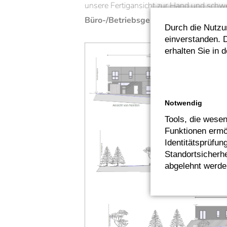
unsere Fertigansicht zur Hand und schwe
Büro-/Betriebsgebäude
und eine
cool
Durch die Nutzu
einverstanden. D
erhalten Sie in 
Notwendig
Tools, die wesen
Funktionen ermög
Identitätsprüfun
Standortsicherhe
abgelehnt werde