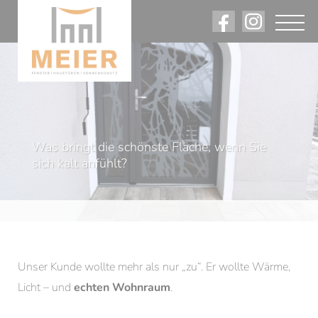
Angebote. Rabatte. Firmennews.
Was bringt die schönste Fläche, wenn Sie
Am Laufenden bleiben.
sich kalt anfühlt?
Unser Kunde wollte mehr als nur „zu“. Er wollte Wärme,
Licht – und
echten Wohnraum
.