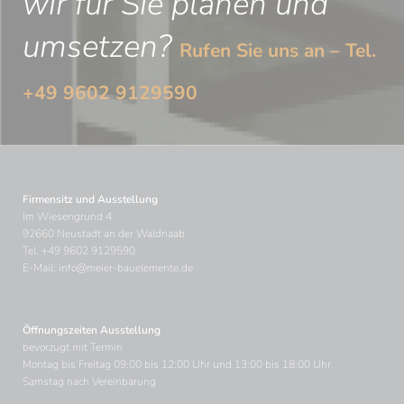
wir für Sie planen und
umsetzen?
Rufen Sie uns an – Tel.
+49 9602 9129590
Firmensitz und Ausstellung
Im Wiesengrund 4
92660 Neustadt an der Waldnaab
Tel.
+49 9602 9129590
E-Mail:
info@meier-bauelemente.de
Öffnungszeiten Ausstellung
bevorzugt mit Termin
Montag bis Freitag 09:00 bis 12:00 Uhr und 13:00 bis 18:00 Uhr
Samstag nach Vereinbarung