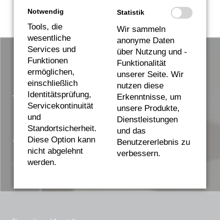
Notwendig
Statistik
Tools, die
Wir sammeln
wesentliche
anonyme Daten
Services und
über Nutzung und -
Funktionen
Welches Neu- oder
Funktionalität
ermöglichen,
unserer Seite. Wir
einschließlich
Sanierungsprojekt dürfen
nutzen diese
Identitätsprüfung,
Erkenntnisse, um
Servicekontinuität
wir für Sie planen und
unsere Produkte,
und
Dienstleistungen
Standortsicherheit.
umsetzen?
und das
Rufen Sie uns an – Tel.
Diese Option kann
Benutzererlebnis zu
nicht abgelehnt
verbessern.
+49 9602 9129590
werden.