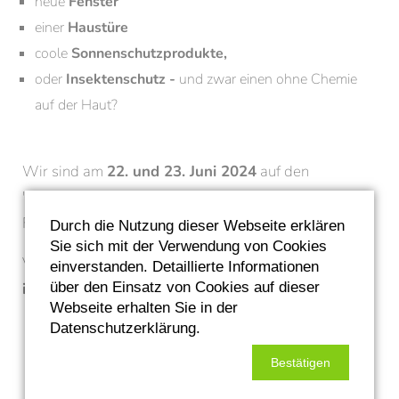
neue
Fenster
einer
Haustüre
coole
Sonnenschutzprodukte,
oder
Insektenschutz -
und zwar einen ohne Chemie
auf der Haut?
Wir sind am
22. und 23. Juni 2024
auf den
"Tirschenreuther Garten Tagen 2024" im
Fischhofpark.
Durch die Nutzung dieser Webseite erklären
Sie sich mit der Verwendung von Cookies
Vorbeikommen und sich freuen auf ein
Gespräch mit
einverstanden. Detaillierte Informationen
über den Einsatz von Cookies auf dieser
interessanten Lösungen zu Ihren Anfragen.
Webseite erhalten Sie in der
Datenschutzerklärung.
Zurück zur Übersicht
Bestätigen