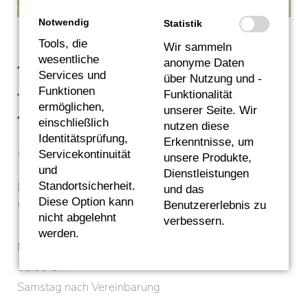
Notwendig
Statistik
Tools, die
Wir sammeln
Jetzt Termin vereinbaren
wesentliche
anonyme Daten
Services und
über Nutzung und -
–
Funktionen
Funktionalität
ermöglichen,
unserer Seite. Wir
Tel.
+49 9602 9129590
einschließlich
nutzen diese
Identitätsprüfung,
Erkenntnisse, um
Wir beraten Sie gerne.
Servicekontinuität
unsere Produkte,
und
Dienstleistungen
Standortsicherheit.
Im Wiesengrund 4 | 92660 Neustadt an der
und das
Diese Option kann
Benutzererlebnis zu
Waldnaab
nicht abgelehnt
verbessern.
werden.
Montag bis Freitag 09:00 bis 12:00 und 13:00 bis
18:00 Uhr
Samstag nach Vereinbarung