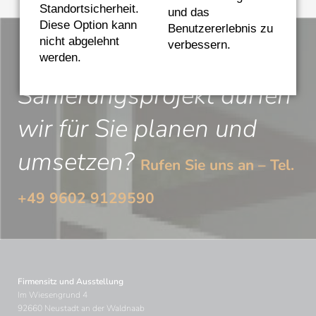
Standortsicherheit.
und das
Diese Option kann
Benutzererlebnis zu
nicht abgelehnt
verbessern.
Welches Neu- oder
werden.
Sanierungsprojekt dürfen
wir für Sie planen und
umsetzen?
Rufen Sie uns an – Tel.
+49 9602 9129590
Firmensitz und Ausstellung
Im Wiesengrund 4
92660 Neustadt an der Waldnaab