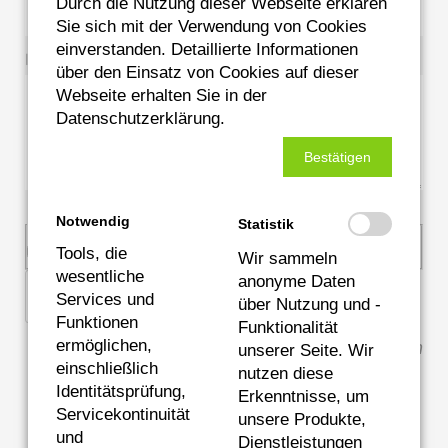
Durch die Nutzung dieser Webseite erklären
Sie sich mit der Verwendung von Cookies
einverstanden. Detaillierte Informationen
Ihre Nachricht
über den Einsatz von Cookies auf dieser
Webseite erhalten Sie in der
Datenschutzerklärung.
Bestätigen
Pflichtfeld
Datenschutz
*
Notwendig
Statistik
Ich stimme der Verarbeitung meiner Daten zu!
Tools, die
Wir sammeln
wesentliche
anonyme Daten
Ich bin kein Bot.
Services und
über Nutzung und -
Funktionen
Funktionalität
ermöglichen,
Absenden
unserer Seite. Wir
einschließlich
nutzen diese
Identitätsprüfung,
Erkenntnisse, um
Servicekontinuität
unsere Produkte,
und
Dienstleistungen