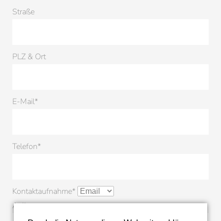
Straße
PLZ & Ort
Pflichtfeld
E-Mail
*
Pflichtfeld
Telefon
*
Pflichtfeld
Kontaktaufnahme
*
Anliegen